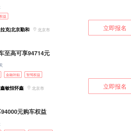
天
权益
立即报名
拉克|北京勤和
北京市
车至高可享94714元
天
金融补贴
智驾权益
立即报名
京鑫敏恒怀鑫
北京市
94000元购车权益
天