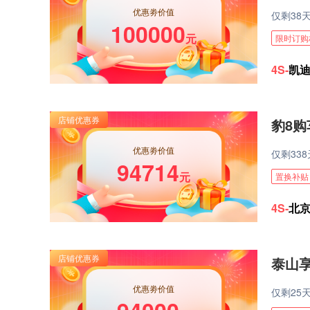
优惠劵价值
仅剩
38
100000
元
限时订购
4S-
凯迪
豹8购
优惠劵价值
仅剩
338
94714
元
置换补贴
4S-
北
泰山享
优惠劵价值
仅剩
25