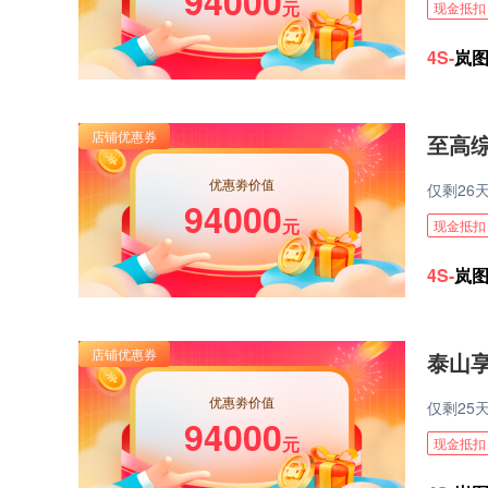
94000
元
现金抵扣
4S-
岚
至高综
优惠劵价值
仅剩
26
94000
元
现金抵扣
4S-
岚
泰山享
优惠劵价值
仅剩
25
94000
元
现金抵扣