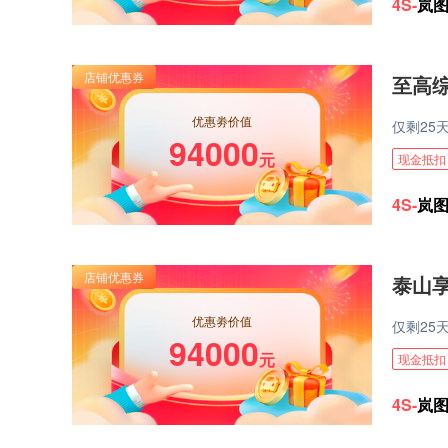
4S-
岚
至高综
优惠劵价值
仅剩
25
94000
元
现金抵扣
4S-
岚
泰山享
优惠劵价值
仅剩
25
94000
元
现金抵扣
4S-
岚