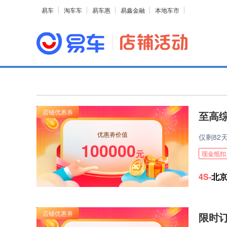
易车
淘车车
易车惠
易鑫金融
本地车市
至高综
优惠劵价值
仅剩
82
100000
元
现金抵扣
4S-
北
限时订