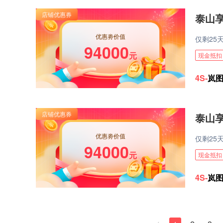
泰山享
优惠劵价值
仅剩
25
94000
元
现金抵扣
4S-
岚
泰山享
优惠劵价值
仅剩
25
94000
元
现金抵扣
4S-
岚